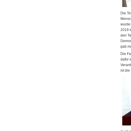
Die Te
Mensch
wurde 
2019 i
den Te
Demon
gab me
Die Fa
dafür 
Verant
ist di