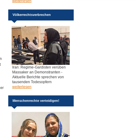
weiterlesen
Völkerrechtsverbrechen
en
t
Iran: Regime-Gardisten verüben
Massaker an Demonstranten -
Aktuelle Berichte sprechen von
tausenden Todesopfern
weiterlesen
der
Menschenrechte verteidigen!