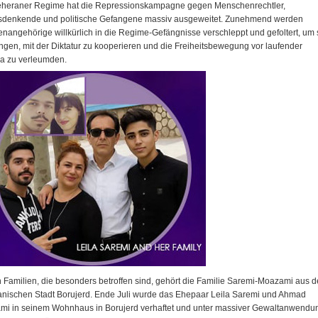
eheraner Regime hat die Repressionskampagne gegen Menschenrechtler,
sdenkende und politische Gefangene massiv ausgeweitet. Zunehmend werden
enangehörige willkürlich in die Regime-Gefängnisse verschleppt und gefoltert, um 
ngen, mit der Diktatur zu kooperieren und die Freiheitsbewegung vor laufender
a zu verleumden.
 Familien, die besonders betroffen sind, gehört die Familie Saremi-Moazami aus d
anischen Stadt Borujerd. Ende Juli wurde das Ehepaar Leila Saremi und Ahmad
i in seinem Wohnhaus in Borujerd verhaftet und unter massiver Gewaltanwendu