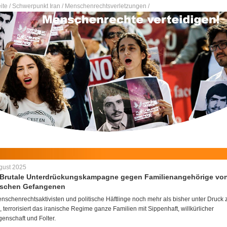
ite /
Schwerpunkt Iran /
Menschenrechtsverletzungen /
gust 2025
: Brutale Unterdrückungskampagne gegen Familienangehörige vo
tischen Gefangenen
schenrechtsaktivisten und politische Häftlinge noch mehr als bisher unter Druck 
, terrorisiert das iranische Regime ganze Familien mit Sippenhaft, willkürlicher
enschaft und Folter.