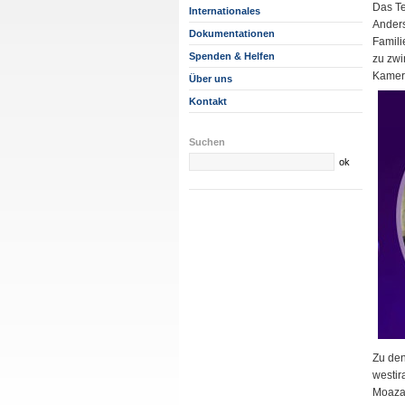
Das T
Internationales
Ander
Dokumentationen
Famili
Spenden & Helfen
zu zwi
Kamer
Über uns
Kontakt
Suchen
Zu den
westir
Moazam