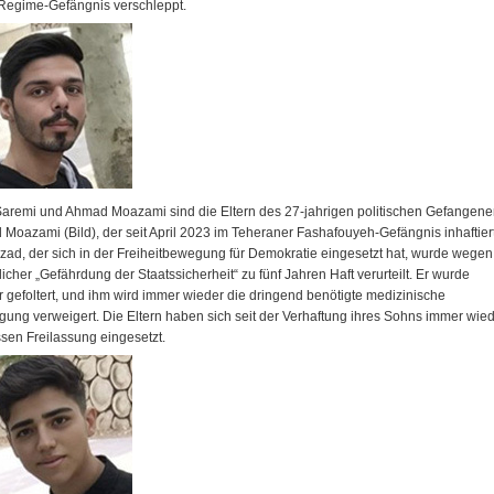
 Regime-Gefängnis verschleppt.
Saremi und Ahmad Moazami sind die Eltern des 27-jahrigen politischen Gefangen
 Moazami (Bild), der seit April 2023 im Teheraner Fashafouyeh-Gefängnis inhaftier
arzad, der sich in der Freiheitbewegung für Demokratie eingesetzt hat, wurde wegen
icher „Gefährdung der Staatssicherheit“ zu fünf Jahren Haft verurteilt. Er wurde
 gefoltert, und ihm wird immer wieder die dringend benötigte medizinische
gung verweigert. Die Eltern haben sich seit der Verhaftung ihres Sohns immer wie
ssen Freilassung eingesetzt.