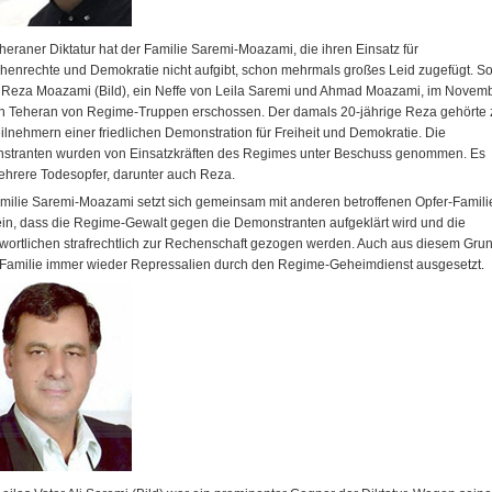
heraner Diktatur hat der Familie Saremi-Moazami, die ihren Einsatz für
enrechte und Demokratie nicht aufgibt, schon mehrmals großes Leid zugefügt. S
Reza Moazami (Bild), ein Neffe von Leila Saremi und Ahmad Moazami, im Novem
n Teheran von Regime-Truppen erschossen. Der damals 20-jährige Reza gehörte 
ilnehmern einer friedlichen Demonstration für Freiheit und Demokratie. Die
stranten wurden von Einsatzkräften des Regimes unter Beschuss genommen. Es
hrere Todesopfer, darunter auch Reza.
milie Saremi-Moazami setzt sich gemeinsam mit anderen betroffenen Opfer-Famili
ein, dass die Regime-Gewalt gegen die Demonstranten aufgeklärt wird und die
wortlichen strafrechtlich zur Rechenschaft gezogen werden. Auch aus diesem Gru
e Familie immer wieder Repressalien durch den Regime-Geheimdienst ausgesetzt.