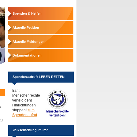
Spenden & Helfen
Aktuelle Petition
Aktuelle Meldungen
Dokumentationen
Spendenaufruf: LEBEN RETTEN
Iran:
Menschenrechte
verteidigen!
Hinrichtungen
n
stoppen!
zum
Spendenaufruf
zu
Volkserhebung im Iran