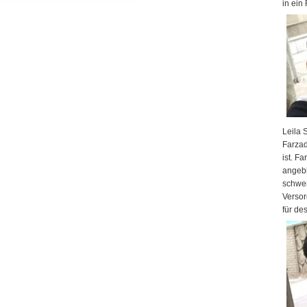
in ein
Leila 
Farzad
ist. F
angebl
schwer
Versor
für de