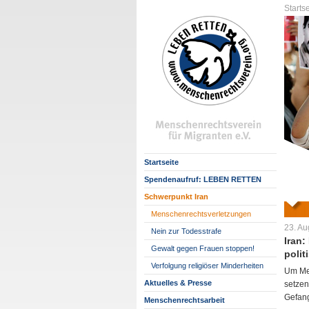
Startse
Startseite
Spendenaufruf: LEBEN RETTEN
Schwerpunkt Iran
Menschenrechtsverletzungen
23. Au
Nein zur Todesstrafe
Iran
Gewalt gegen Frauen stoppen!
poli
Verfolgung religiöser Minderheiten
Um Men
Aktuelles & Presse
setzen
Gefang
Menschenrechtsarbeit