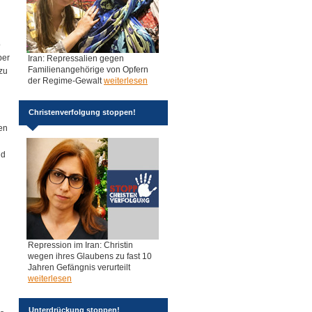
o
ber
Iran: Repressalien gegen
Familienangehörige von Opfern
zu
der Regime-Gewalt
weiterlesen
Christenverfolgung stoppen!
en
nd
Repression im Iran: Christin
wegen ihres Glaubens zu fast 10
Jahren Gefängnis verurteilt
weiterlesen
Unterdrückung stoppen!