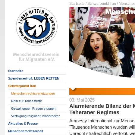
Startseite /
Schwerpunkt Iran /
Menschenr
Startseite
Spendenaufruf: LEBEN RETTEN
Schwerpunkt Iran
Menschenrechtsverletzungen
03. Mai 2025
Nein zur Todesstrafe
Alarmierende Bilanz der
Gewalt gegen Frauen stoppen!
Teheraner Regimes
Verfolgung religiöser Minderheiten
Amnesty International zur Mensc
Aktuelles & Presse
"Tausende Menschen wurden willkür
Menschenrechtsarbeit
Unrecht strafrechtlich verfolgt,