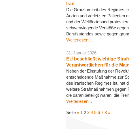
Iran
Die Grausamkeit des Regimes im
Ärzten und verletzten Patienten n
und der Weltärztebund protestiere
schwerwiegende Verstöße gegen d
Berufsstandes sowie gegen grun
Weiterlesen ..
31. Januar 2026
EU beschließt wichtige Str
Verantwortlichen für die Ma
Neben der Einstufung der Revoluti
entscheidende Maßnahme zur S
des iranischen Regimes ist, hat 
weitere Strafmaßnahmen gegen Fu
die daran beteiligt waren, die Fre
Weiterlesen ..
Seite
«
1
2
3
4
5
6
7
8
»