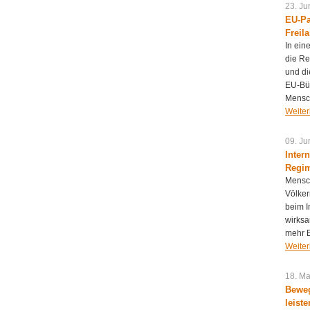
23. Ju
EU-Pa
Freil
In ein
die Re
und di
EU-Bür
Mensch
Weiter
09. Ju
Inter
Regi
Mensch
Völker
beim I
wirksa
mehr E
Weiter
18. Ma
Beweg
leist