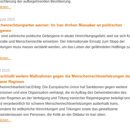
hüchterung der aufbegehrenden Bevölkerung.
lesen ..
gust 2025
henrechtsexperten warnen: Im Iran drohen Massaker an politischen
ngenen
n sind zahlreiche politische Gefangene in akuter Hinrichtungsgefahr, weil sie sich fü
atie und Menschenrechte einsetzen. Der internationale Einsatz zum Stopp der
htungen muss massiv verstärkt werden, um das Leben der gefährdeten Häftlinge z
lesen ..
li 2025
schließt weitere Maßnahmen gegen die Menschenrechtsverletzungen de
aner Regimes
enrechtsarbeit hat Erfolg: Die Europäische Union hat Sanktionen gegen weitere
ersonen und eine Organisation verhängt, die im Auftrag des Geheimdienstes des
ner Regimes an der Verfolgung und Tötung iranischer Regimegegner beteiligt sin
nd verantwortlich für schwere Menschenrechtsverletzungen außerhalb Irans,
ondere für willkürliche Hinrichtungen und Tötungen sowie das gewaltsame
windenlassen von Personen, die Kritik an der Diktatur im Iran üben.
lesen ..