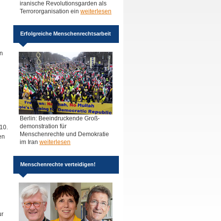
iranische Revolutionsgarden als
Terrororganisation ein
weiterlesen
Erfolgreiche Menschenrechtsarbeit
on
Berlin: Beeindruckende Groß-
demonstration für
10.
Menschenrechte und Demokratie
en
im Iran
weiterlesen
Menschenrechte verteidigen!
ur