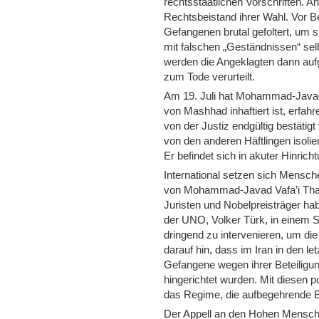
rechtsstaatlichen Vorschriften. 
Rechtsbeistand ihrer Wahl. Vor 
Gefangenen brutal gefoltert, um 
mit falschen „Geständnissen“ sel
werden die Angeklagten dann au
zum Tode verurteilt.
Am 19. Juli hat Mohammad-Javad 
von Mashhad inhaftiert ist, erfahr
von der Justiz endgültig bestäti
von den anderen Häftlingen isoli
Er befindet sich in akuter Hinrich
International setzen sich Mensche
von Mohammad-Javad Vafa’i Than
Juristen und Nobelpreisträger 
der UNO, Volker Türk, in einem 
dringend zu intervenieren, um die
darauf hin, dass im Iran in den 
Gefangene wegen ihrer Beteiligu
hingerichtet wurden. Mit diesen p
das Regime, die aufbegehrende 
Der Appell an den Hohen Mensch