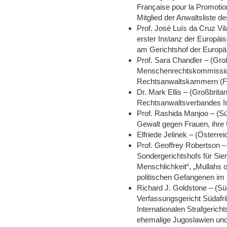
Française pour la Promoti
Mitglied der Anwaltsliste de
Prof. José Luís da Cruz Vil
erster Instanz der Europä
am Gerichtshof der Europä
Prof. Sara Chandler – (Groß
Menschenrechtskommissio
Rechtsanwaltskammern (Fé
Dr. Mark Ellis – (Großbrita
Rechtsanwaltsverbandes Int
Prof. Rashida Manjoo – (Süd
Gewalt gegen Frauen, ihre
Elfriede Jelinek – (Österrei
Prof. Geoffrey Robertson –
Sondergerichtshofs für Sie
Menschlichkeit“, „Mullahs
politischen Gefangenen im 
Richard J. Goldstone – (Sü
Verfassungsgericht Südafr
Internationalen Strafgerich
ehemalige Jugoslawien un