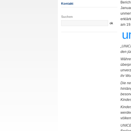
Berich
Kontakt
Januar
unmens
Suchen
erklär
am 19.
„UNICE
den jü
Währen
überpr
unverz
ihr Wo
Die ne
hinlän
besond
Kindes
Kinder
werden
völker
UNICEF