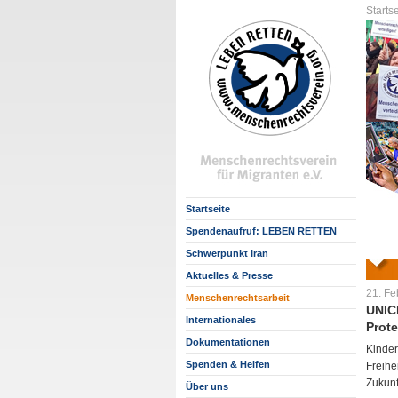
Startse
Startseite
Spendenaufruf: LEBEN RETTEN
Schwerpunkt Iran
Aktuelles & Presse
21. Fe
Menschenrechtsarbeit
UNICE
Internationales
Prot
Dokumentationen
Kinder
Spenden & Helfen
Freihe
Zukunf
Über uns