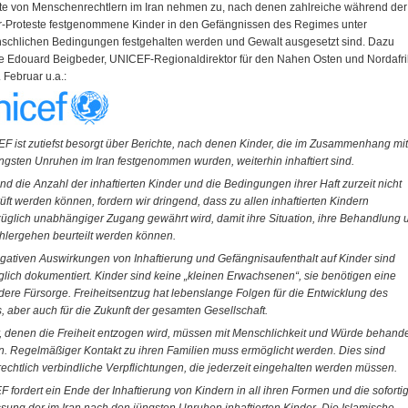
te von Menschenrechtlern im Iran nehmen zu, nach denen zahlreiche während der
-Proteste festgenommene Kinder in den Gefängnissen des Regimes unter
chlichen Bedingungen festgehalten werden und Gewalt ausgesetzt sind. Dazu
te Edouard Beigbeder, UNICEF-Regionaldirektor für den Nahen Osten und Nordafri
 Februar u.a.:
F ist zutiefst besorgt über Berichte, nach denen Kinder, die im Zusammenhang mit
ngsten Unruhen im Iran festgenommen wurden, weiterhin inhaftiert sind.
d die Anzahl der inhaftierten Kinder und die Bedingungen ihrer Haft zurzeit nicht
üft werden können, fordern wir dringend, dass zu allen inhaftierten Kindern
üglich unabhängiger Zugang gewährt wird, damit ihre Situation, ihre Behandlung 
hlergehen beurteilt werden können.
gativen Auswirkungen von Inhaftierung und Gefängnisaufenthalt auf Kinder sind
glich dokumentiert. Kinder sind keine „kleinen Erwachsenen“, sie benötigen eine
ere Fürsorge. Freiheitsentzug hat lebenslange Folgen für die Entwicklung des
, aber auch für die Zukunft der gesamten Gesellschaft.
, denen die Freiheit entzogen wird, müssen mit Menschlichkeit und Würde behande
. Regelmäßiger Kontakt zu ihren Familien muss ermöglicht werden. Dies sind
rechtlich verbindliche Verpflichtungen, die jederzeit eingehalten werden müssen.
 fordert ein Ende der Inhaftierung von Kindern in all ihren Formen und die soforti