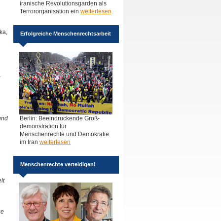
iranische Revolutionsgarden als
Terrororganisation ein
weiterlesen
ka,
Erfolgreiche Menschenrechtsarbeit
und
Berlin: Beeindruckende Groß-
demonstration für
Menschenrechte und Demokratie
im Iran
weiterlesen
Menschenrechte verteidigen!
lt
ge