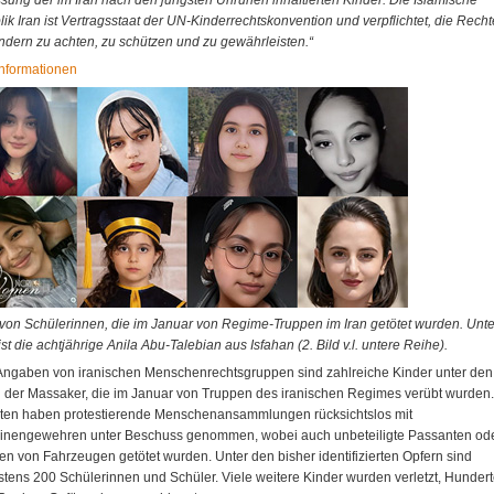
ssung der im Iran nach den jüngsten Unruhen inhaftierten Kinder. Die Islamische
ik Iran ist Vertragsstaat der UN-Kinderrechtskonvention und verpflichtet, die Recht
ndern zu achten, zu schützen und zu gewährleisten.“
nformationen
 von Schülerinnen, die im Januar von Regime-Truppen im Iran getötet wurden. Unte
ist die achtjährige Anila Abu-Talebian aus Isfahan (2. Bild v.l. untere Reihe).
ngaben von iranischen Menschenrechtsgruppen sind zahlreiche Kinder unter den
 der Massaker, die im Januar von Truppen des iranischen Regimes verübt wurden.
ten haben protestierende Menschenansammlungen rücksichtslos mit
inengewehren unter Beschuss genommen, wobei auch unbeteiligte Passanten od
en von Fahrzeugen getötet wurden. Unter den bisher identifizierten Opfern sind
tens 200 Schülerinnen und Schüler. Viele weitere Kinder wurden verletzt, Hunder