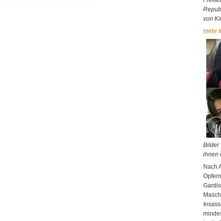
Freila
Republ
von Ki
mehr I
Bilder
ihnen 
Nach A
Opfern
Gardis
Masch
Insass
mindes