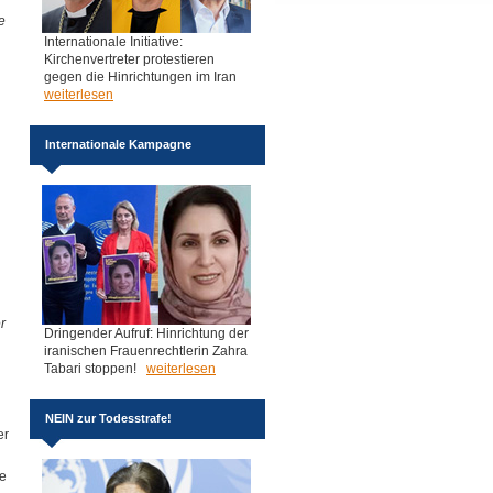
e
Internationale Initiative:
Kirchenvertreter protestieren
gegen die Hinrichtungen im Iran
weiterlesen
Internationale Kampagne
r
Dringender Aufruf: Hinrichtung der
iranischen Frauenrechtlerin Zahra
Tabari stoppen!
weiterlesen
NEIN zur Todesstrafe!
er
te