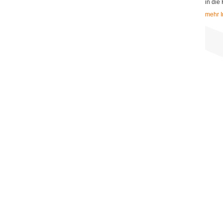
in die
mehr I