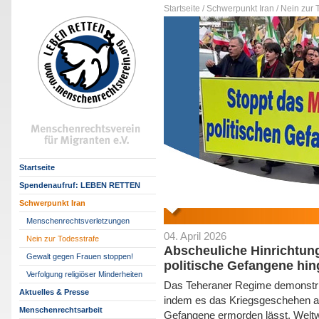
Startseite /
Schwerpunkt Iran /
Nein zur T
Startseite
Spendenaufruf: LEBEN RETTEN
Schwerpunkt Iran
Menschenrechtsverletzungen
04. April 2026
Nein zur Todesstrafe
Abscheuliche Hinrichtung
Gewalt gegen Frauen stoppen!
politische Gefangene hin
Verfolgung religiöser Minderheiten
Das Teheraner Regime demonstri
Aktuelles & Presse
indem es das Kriegsgeschehen au
Menschenrechtsarbeit
Gefangene ermorden lässt. Welt